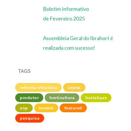
Boletim Informativo
de Fevereiro 2025
Assembleia Geral do Ibrahort é
realizada com sucesso!
TAGS
reforma tributária
cepea
produtor
horticultura
hortaliças
usp
tomate
featured
pesquisa