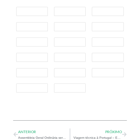
Prev
Next
ANTERIOR
PRÓXIMO
Assembleia Geral Ordinária será em 24/03
Viagem técnica à Portugal – Embrapa