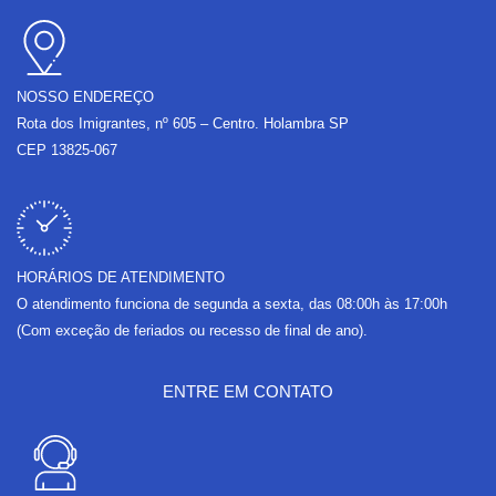
o
g
b
o
o
r
e
p
k
a
e
m
NOSSO ENDEREÇO
Rota dos Imigrantes, nº 605 – Centro. Holambra SP
CEP 13825-067
HORÁRIOS DE ATENDIMENTO
O atendimento funciona de segunda a sexta, das 08:00h às 17:00h
(Com exceção de feriados ou recesso de final de ano).
ENTRE EM CONTATO