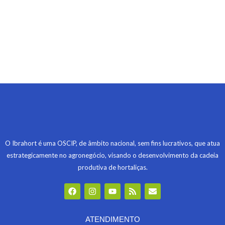
O Ibrahort é uma OSCIP, de âmbito nacional, sem fins lucrativos, que atua
estrategicamente no agronegócio, visando o desenvolvimento da cadeia
produtiva de hortaliças.
F
I
Y
R
E
a
n
o
s
n
c
s
u
s
v
e
t
t
e
b
a
u
l
ATENDIMENTO