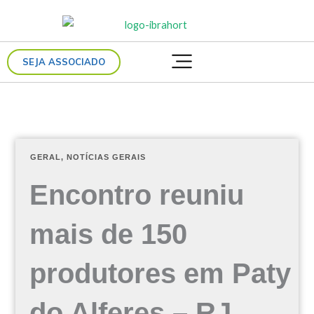
Ir
para
o
SEJA ASSOCIADO
conteúdo
GERAL
,
NOTÍCIAS GERAIS
Encontro reuniu
mais de 150
produtores em Paty
do Alferes – RJ