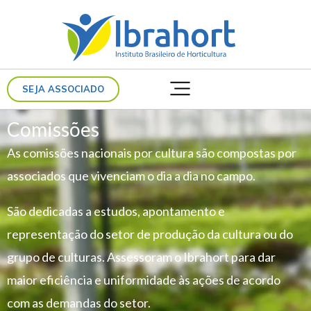
Ir
para
o
conteúdo
SEJA ASSOCIADO
Comissões
As comissões nacionais por cultura são compostas por
associados que vivenciam o dia a dia no campo.
São dedicadas a estudos, apontamento e
representação do setor de produção da cultura ou do
grupo de culturas. Assessoram o Ibrahort para dar
maior eficiência e uniformidade às ações de acordo
com as demandas do setor.