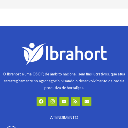
O Ibrahort é uma OSCIP, de âmbito nacional, sem fins lucrativos, que atua
estrategicamente no agronegócio, visando o desenvolvimento da cadeia
produtiva de hortaliças.
F
I
Y
R
E
a
n
o
s
n
c
s
u
s
v
e
t
t
e
b
ATENDIMENTO
a
u
l
o
g
b
o
o
r
e
p