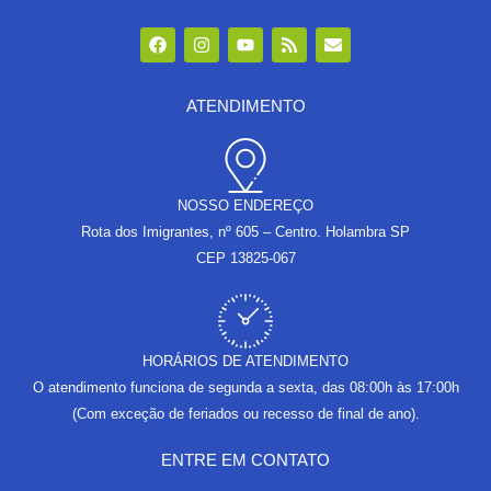
F
I
Y
R
E
a
n
o
s
n
c
s
u
s
v
e
t
t
e
b
a
u
l
ATENDIMENTO
o
g
b
o
o
r
e
p
k
a
e
m
NOSSO ENDEREÇO
Rota dos Imigrantes, nº 605 – Centro. Holambra SP
CEP 13825-067
HORÁRIOS DE ATENDIMENTO
O atendimento funciona de segunda a sexta, das 08:00h às 17:00h
(Com exceção de feriados ou recesso de final de ano).
ENTRE EM CONTATO