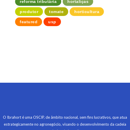
reforma tributária
hortaliças
produtor
tomate
horticultura
featured
usp
O Ibrahort é uma OSCIP, de âmbito nacional, sem fins lucrativos, que atua
estrategicamente no agronegócio, visando o desenvolvimento da cadeia