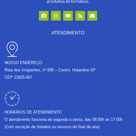
produtiva de hortaliças.
F
I
Y
R
E
a
n
o
s
n
c
s
u
s
v
e
t
t
e
b
a
u
l
ATENDIMENTO
o
g
b
o
o
r
e
p
k
a
e
m
NOSSO ENDEREÇO
Rota dos Imigrantes, nº 605 – Centro. Holambra SP
CEP 13825-067
HORÁRIOS DE ATENDIMENTO
O atendimento funciona de segunda a sexta, das 08:00h às 17:00h
(Com exceção de feriados ou recesso de final de ano).