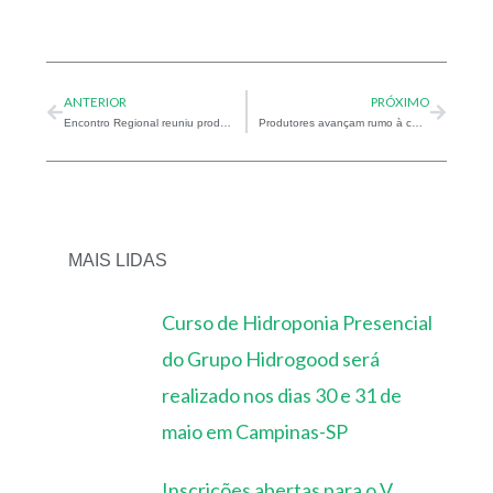
Prev
Next
ANTERIOR
PRÓXIMO
Encontro Regional reuniu produtores de tomate em Lebon Régis – SC
Produtores avançam rumo à certificação Global Markets
MAIS LIDAS
Curso de Hidroponia Presencial
do Grupo Hidrogood será
realizado nos dias 30 e 31 de
maio em Campinas-SP
Inscrições abertas para o V