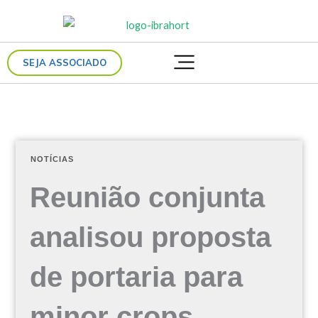
Ir
para
o
SEJA ASSOCIADO
conteúdo
NOTÍCIAS
Reunião conjunta
analisou proposta
de portaria para
minor crops