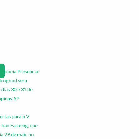
roponia Presencial
drogood será
 dias 30 e 31 de
pinas-SP
ertas para o V
ban Farming, que
ia 29 de maio no