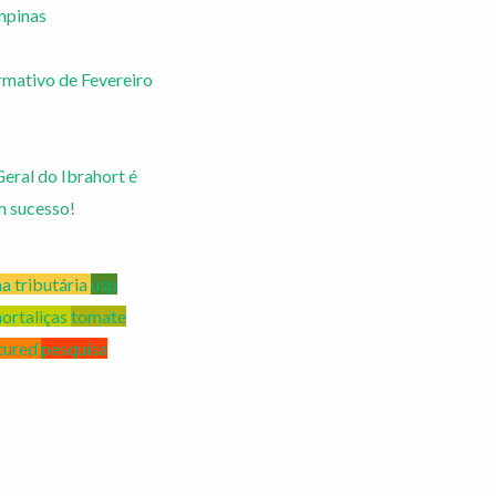
mpinas
rmativo de Fevereiro
eral do Ibrahort é
m sucesso!
a tributária
usp
hortaliças
tomate
tured
pesquisa