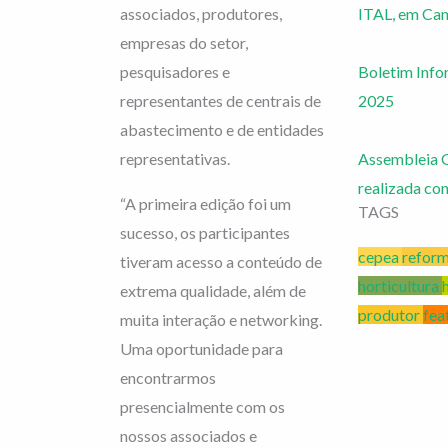
associados, produtores,
ITAL, em Ca
empresas do setor,
pesquisadores e
Boletim Info
representantes de centrais de
2025
abastecimento e de entidades
representativas.
Assembleia G
realizada co
“A primeira edição foi um
TAGS
sucesso, os participantes
cepea
reform
tiveram acesso a conteúdo de
horticultura
extrema qualidade, além de
produtor
fea
muita interação e networking.
Uma oportunidade para
encontrarmos
presencialmente com os
nossos associados e