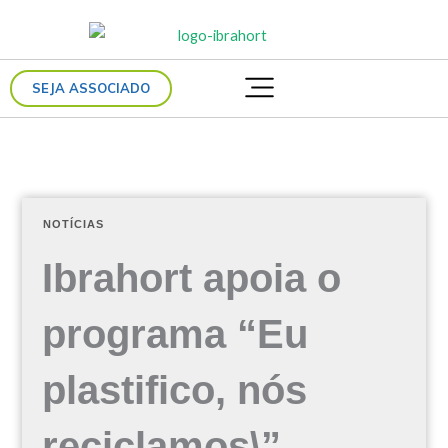
Ir
para
o
SEJA ASSOCIADO
conteúdo
NOTÍCIAS
Ibrahort apoia o
programa “Eu
plastifico, nós
reciclamos\”