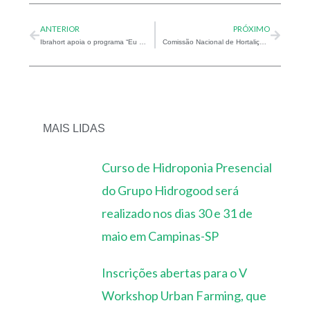
ANTERIOR
PRÓXIMO
Ibrahort apoia o programa “Eu plastifico, nós reciclamos\”
Comissão Nacional de Hortaliças e Flores da CNA se reuniu durante a Hortitec
MAIS LIDAS
Curso de Hidroponia Presencial
do Grupo Hidrogood será
realizado nos dias 30 e 31 de
maio em Campinas-SP
Inscrições abertas para o V
Workshop Urban Farming, que