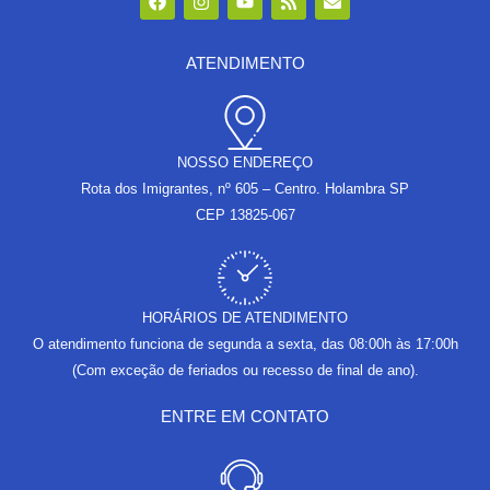
a
n
o
s
n
c
s
u
s
v
e
t
t
e
b
a
u
l
ATENDIMENTO
o
g
b
o
o
r
e
p
k
a
e
m
NOSSO ENDEREÇO
Rota dos Imigrantes, nº 605 – Centro. Holambra SP
CEP 13825-067
HORÁRIOS DE ATENDIMENTO
O atendimento funciona de segunda a sexta, das 08:00h às 17:00h
(Com exceção de feriados ou recesso de final de ano).
ENTRE EM CONTATO