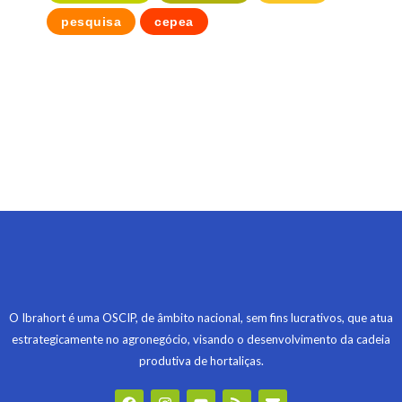
pesquisa
cepea
O Ibrahort é uma OSCIP, de âmbito nacional, sem fins lucrativos, que atua
estrategicamente no agronegócio, visando o desenvolvimento da cadeia
produtiva de hortaliças.
F
I
Y
R
E