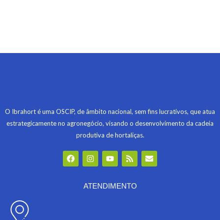
O Ibrahort é uma OSCIP, de âmbito nacional, sem fins lucrativos, que atua
estrategicamente no agronegócio, visando o desenvolvimento da cadeia
produtiva de hortaliças.
F
I
Y
R
E
a
n
o
s
n
c
s
u
s
v
e
t
t
e
b
a
u
l
ATENDIMENTO
o
g
b
o
o
r
e
p
k
a
e
m