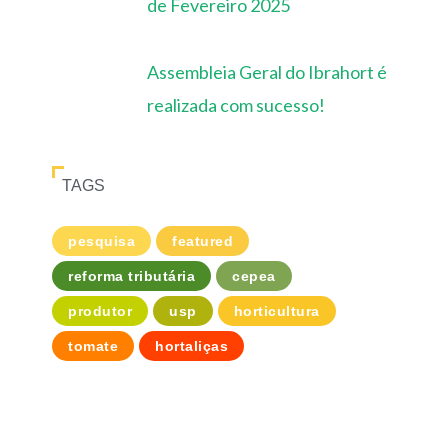
de Fevereiro 2025
Assembleia Geral do Ibrahort é
realizada com sucesso!
TAGS
pesquisa
featured
reforma tributária
cepea
produtor
usp
horticultura
tomate
hortaliças