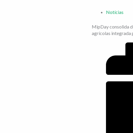
Notícias
MipDay consolida d
agrícolas integrada 