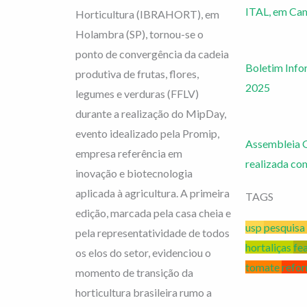
ITAL, em Ca
Horticultura (IBRAHORT), em
Holambra (SP), tornou-se o
ponto de convergência da cadeia
Boletim Info
produtiva de frutas, flores,
2025
legumes e verduras (FFLV)
durante a realização do MipDay,
evento idealizado pela Promip,
Assembleia G
empresa referência em
realizada co
inovação e biotecnologia
aplicada à agricultura. A primeira
TAGS
edição, marcada pela casa cheia e
usp
pesquisa
pela representatividade de todos
hortaliças
fe
os elos do setor, evidenciou o
tomate
refor
momento de transição da
horticultura brasileira rumo a