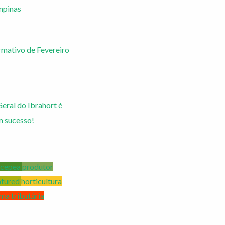
mpinas
rmativo de Fevereiro
eral do Ibrahort é
m sucesso!
cepea
produtor
atured
horticultura
ma tributária