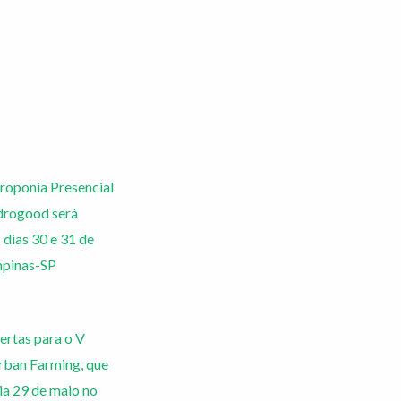
roponia Presencial
drogood será
 dias 30 e 31 de
pinas-SP
ertas para o V
ban Farming, que
ia 29 de maio no