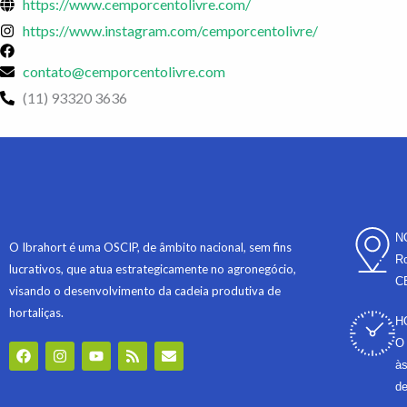
https://www.cemporcentolivre.com/
https://www.instagram.com/cemporcentolivre/
contato@cemporcentolivre.com
(11) 93320 3636
N
O Ibrahort é uma OSCIP, de âmbito nacional, sem fins
Ro
lucrativos, que atua estrategicamente no agronegócio,
C
visando o desenvolvimento da cadeia produtiva de
hortaliças.
H
O 
F
I
Y
R
E
a
n
o
s
n
às
c
s
u
s
v
de
e
t
t
e
b
a
u
l