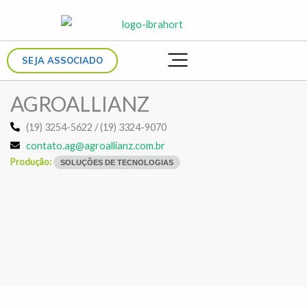
Ir
para
o
SEJA ASSOCIADO
conteúdo
AGROALLIANZ
(19) 3254-5622 / (19) 3324-9070
contato.ag@agroallianz.com.br
Produção:
SOLUÇÕES DE TECNOLOGIAS