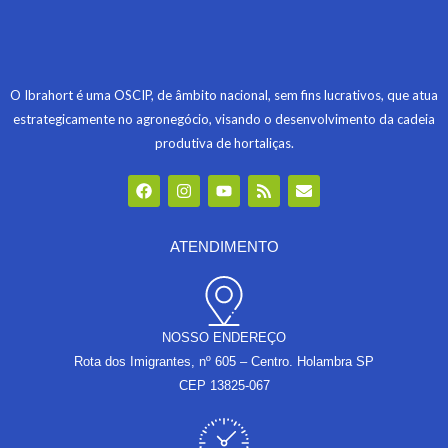
O Ibrahort é uma OSCIP, de âmbito nacional, sem fins lucrativos, que atua
estrategicamente no agronegócio, visando o desenvolvimento da cadeia
produtiva de hortaliças.
F
I
Y
R
E
a
n
o
s
n
c
s
u
s
v
e
t
t
e
b
a
u
l
ATENDIMENTO
o
g
b
o
o
r
e
p
k
a
e
m
NOSSO ENDEREÇO
Rota dos Imigrantes, nº 605 – Centro. Holambra SP
CEP 13825-067