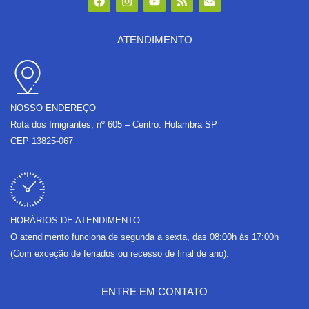
a
n
o
s
n
c
s
u
s
v
e
t
t
e
b
a
u
l
ATENDIMENTO
o
g
b
o
o
r
e
p
k
a
e
m
NOSSO ENDEREÇO
Rota dos Imigrantes, nº 605 – Centro. Holambra SP
CEP 13825-067
HORÁRIOS DE ATENDIMENTO
O atendimento funciona de segunda a sexta, das 08:00h às 17:00h
(Com exceção de feriados ou recesso de final de ano).
ENTRE EM CONTATO