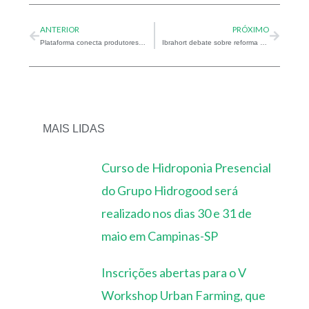
ANTERIOR
PRÓXIMO
Plataforma conecta produtores rurais e consumidores
Ibrahort debate sobre reforma tributária no Conselho do Agro
MAIS LIDAS
Curso de Hidroponia Presencial
do Grupo Hidrogood será
realizado nos dias 30 e 31 de
maio em Campinas-SP
Inscrições abertas para o V
Workshop Urban Farming, que