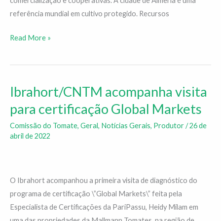
comercialização e cooperativas. A cidade de Almería é uma
referência mundial em cultivo protegido. Recursos
Read More »
Ibrahort/CNTM acompanha visita
Ibrahort/CNTM
acompanha
para certificação Global Markets
visita
Comissão do Tomate
,
Geral
,
Notícias Gerais
,
Produtor
/
26 de
para
abril de 2022
certificação
Global
Markets
O Ibrahort acompanhou a primeira visita de diagnóstico do
programa de certificação \”Global Markets\” feita pela
Especialista de Certificações da PariPassu, Heidy Milam em
uma das propriedades da Mallmann Tomates, na região de