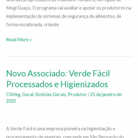
Mogi Guaçu. O programa vai auxiliar e apoiar os produtores na
implementação de sistemas de segurança de alimentos, de
forma escalonada, criando
Read More »
Novo Associado: Verde Fácil
Novo
Associado:
Processados e Higienizados
Verde
CNVeg
,
Geral
,
Notícias Gerais
,
Produtor
/
25 de janeiro de
Fácil
2022
Processados
e
Higienizados
A Verde Fácil é uma empresa pioneira na higienização e
processamento de vegetais, com sede em São Bernardo do