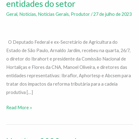
entidades do setor
Federal
Arnaldo
Geral
,
Notícias
,
Notícias Gerais
,
Produtor
/
27 de julho de 2023
Jardim
recebe
entidades
O Deputado Federal e ex-Secretário de Agricultura do
do
Estado de São Paulo, Arnaldo Jardim, recebeu na quarta, 26/7,
setor
o diretor do Ibrahort e presidente da Comissão Nacional de
Hortaliças e Flores da CNA, Manoel Oliveira, e diretores das
entidades representativas: Ibraflor, Aphortesp e Abcsem para
tratar dos impactos da reforma tributária para a cadeia
produtiva […]
Read More »