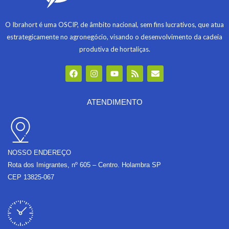
O Ibrahort é uma OSCIP, de âmbito nacional, sem fins lucrativos, que atua
estrategicamente no agronegócio, visando o desenvolvimento da cadeia
produtiva de hortaliças.
F
I
Y
R
E
a
n
o
s
n
c
s
u
s
v
e
t
t
e
b
a
u
l
ATENDIMENTO
o
g
b
o
o
r
e
p
k
a
e
m
NOSSO ENDEREÇO
Rota dos Imigrantes, nº 605 – Centro. Holambra SP
CEP 13825-067