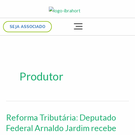
Ir
para
o
SEJA ASSOCIADO
conteúdo
Produtor
Reforma Tributária: Deputado
Reforma
Tributária:
Federal Arnaldo Jardim recebe
Deputado