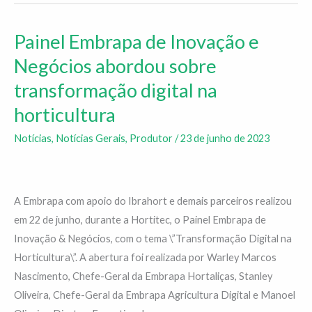
Painel Embrapa de Inovação e
Painel
Embrapa
Negócios abordou sobre
de
transformação digital na
Inovação
horticultura
e
Negócios
Notícias
,
Notícias Gerais
,
Produtor
/
23 de junho de 2023
abordou
sobre
transformação
A Embrapa com apoio do Ibrahort e demais parceiros realizou
digital
em 22 de junho, durante a Hortitec, o Painel Embrapa de
na
Inovação & Negócios, com o tema \”Transformação Digital na
horticultura
Horticultura\”. A abertura foi realizada por Warley Marcos
Nascimento, Chefe-Geral da Embrapa Hortaliças, Stanley
Oliveira, Chefe-Geral da Embrapa Agricultura Digital e Manoel