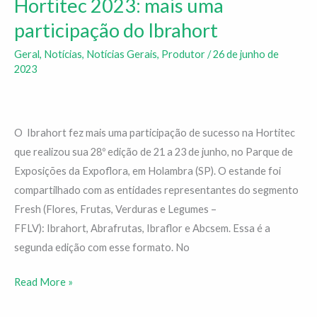
Hortitec 2023: mais uma
Hortitec
2023:
participação do Ibrahort
mais
Geral
,
Notícias
,
Notícias Gerais
,
Produtor
/
26 de junho de
uma
2023
participação
do
Ibrahort
O Ibrahort fez mais uma participação de sucesso na Hortitec
que realizou sua 28º edição de 21 a 23 de junho, no Parque de
Exposições da Expoflora, em Holambra (SP). O estande foi
compartilhado com as entidades representantes do segmento
Fresh (Flores, Frutas, Verduras e Legumes –
FFLV): Ibrahort, Abrafrutas, Ibraflor e Abcsem. Essa é a
segunda edição com esse formato. No
Read More »