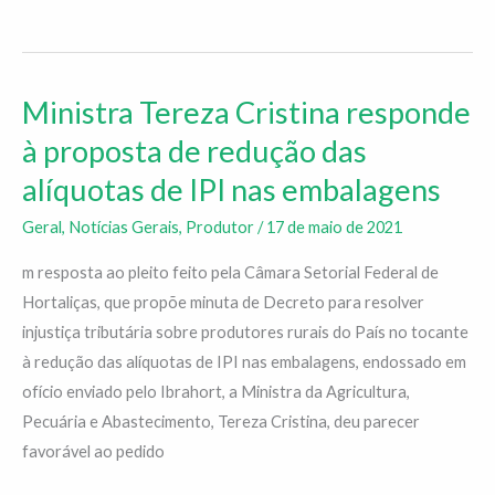
Ministra Tereza Cristina responde
Ministra
Tereza
à proposta de redução das
Cristina
alíquotas de IPI nas embalagens
responde
à
Geral
,
Notícias Gerais
,
Produtor
/
17 de maio de 2021
proposta
m resposta ao pleito feito pela Câmara Setorial Federal de
de
Hortaliças, que propõe minuta de Decreto para resolver
redução
injustiça tributária sobre produtores rurais do País no tocante
das
à redução das alíquotas de IPI nas embalagens, endossado em
alíquotas
ofício enviado pelo Ibrahort, a Ministra da Agricultura,
de
Pecuária e Abastecimento, Tereza Cristina, deu parecer
IPI
favorável ao pedido
nas
embalagens