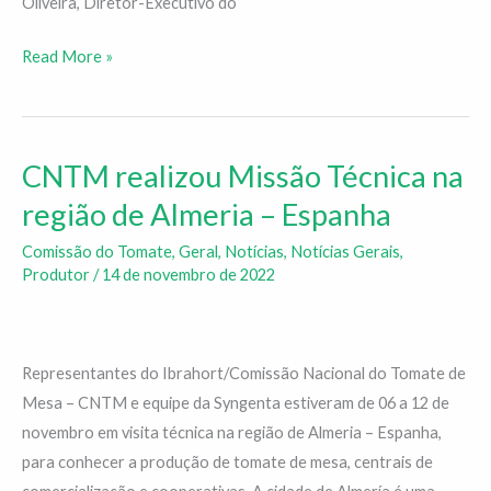
Oliveira, Diretor-Executivo do
Read More »
CNTM realizou Missão Técnica na
CNTM
realizou
região de Almeria – Espanha
Missão
Comissão do Tomate
,
Geral
,
Notícias
,
Notícias Gerais
,
Técnica
Produtor
/
14 de novembro de 2022
na
região
de
Representantes do Ibrahort/Comissão Nacional do Tomate de
Almeria
Mesa – CNTM e equipe da Syngenta estiveram de 06 a 12 de
–
novembro em visita técnica na região de Almeria – Espanha,
Espanha
para conhecer a produção de tomate de mesa, centrais de