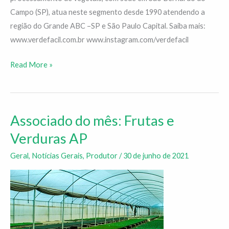
Campo (SP), atua neste segmento desde 1990 atendendo a
região do Grande ABC –SP e São Paulo Capital. Saiba mais:
www.verdefacil.com.br www.instagram.com/verdefacil
Read More »
Associado do mês: Frutas e
Associado
do
Verduras AP
mês:
Geral
,
Notícias Gerais
,
Produtor
/
30 de junho de 2021
Frutas
e
Verduras
AP