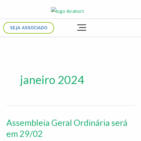
Ir
para
o
SEJA ASSOCIADO
conteúdo
janeiro 2024
Assembleia Geral Ordinária será
Assembleia
Geral
em 29/02
Ordinária