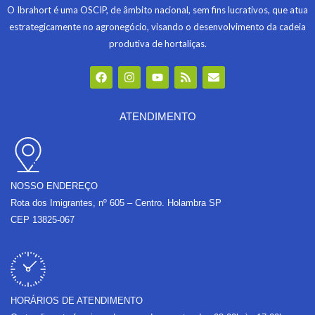
O Ibrahort é uma OSCIP, de âmbito nacional, sem fins lucrativos, que atua
estrategicamente no agronegócio, visando o desenvolvimento da cadeia
produtiva de hortaliças.
F
I
Y
R
E
a
n
o
s
n
c
s
u
s
v
e
t
t
e
b
a
u
l
ATENDIMENTO
o
g
b
o
o
r
e
p
k
a
e
m
NOSSO ENDEREÇO
Rota dos Imigrantes, nº 605 – Centro. Holambra SP
CEP 13825-067
HORÁRIOS DE ATENDIMENTO