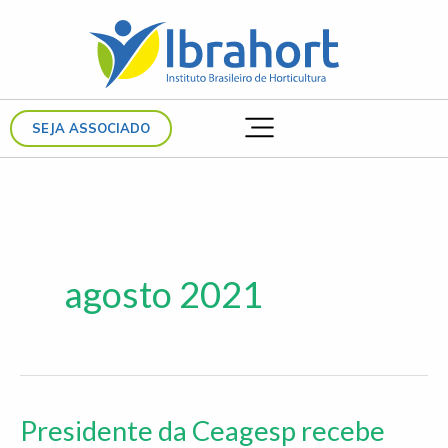
Ir
para
o
conteúdo
SEJA ASSOCIADO
agosto 2021
Presidente da Ceagesp recebe
Presidente