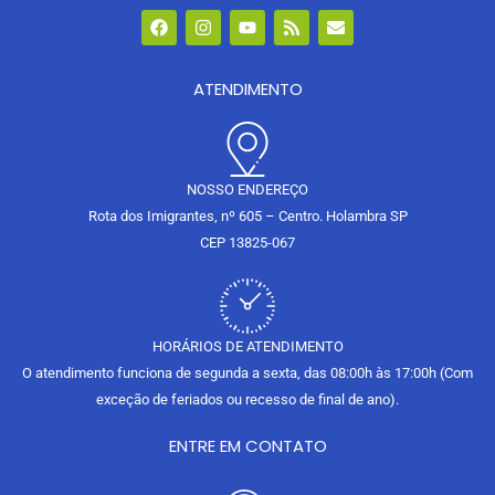
F
I
Y
R
E
a
n
o
s
n
c
s
u
s
v
e
t
t
e
b
ATENDIMENTO
a
u
l
o
g
b
o
o
r
e
p
k
a
e
m
NOSSO ENDEREÇO
Rota dos Imigrantes, nº 605 – Centro. Holambra SP
CEP 13825-067
HORÁRIOS DE ATENDIMENTO
O atendimento funciona de segunda a sexta, das 08:00h às 17:00h (Com
exceção de feriados ou recesso de final de ano).
ENTRE EM CONTATO