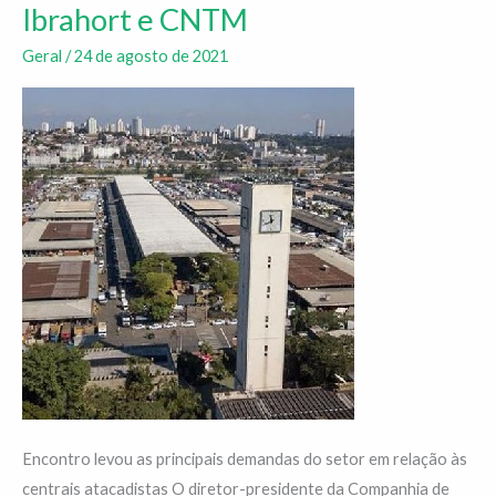
da
Ibrahort e CNTM
Ceagesp
Geral
/
24 de agosto de 2021
recebe
Ibrahort
e
CNTM
Encontro levou as principais demandas do setor em relação às
centrais atacadistas O diretor-presidente da Companhia de