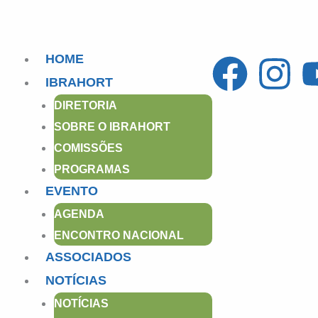
F
I
HOME
IBRAHORT
a
n
DIRETORIA
c
s
SOBRE O IBRAHORT
COMISSÕES
e
t
PROGRAMAS
EVENTO
b
a
AGENDA
o
g
ENCONTRO NACIONAL
ASSOCIADOS
o
r
NOTÍCIAS
k
a
NOTÍCIAS