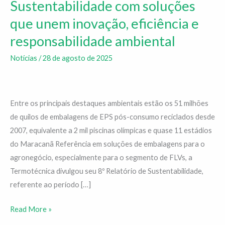
Sustentabilidade com soluções
no
que unem inovação, eficiência e
agro
em
responsabilidade ambiental
seu
Notícias
/
28 de agosto de 2025
8º
Relatório
de
Entre os principais destaques ambientais estão os 51 milhões
Sustentabilidade
de quilos de embalagens de EPS pós-consumo reciclados desde
com
2007, equivalente a 2 mil piscinas olímpicas e quase 11 estádios
soluções
do Maracanã Referência em soluções de embalagens para o
que
agronegócio, especialmente para o segmento de FLVs, a
unem
Termotécnica divulgou seu 8º Relatório de Sustentabilidade,
inovação,
referente ao período […]
eficiência
e
Read More »
responsabilidade