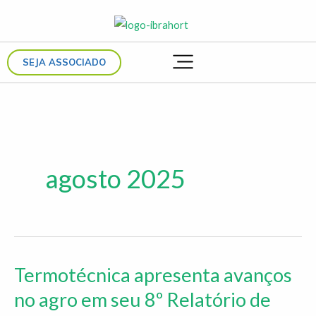
Ir
para
o
SEJA ASSOCIADO
conteúdo
agosto 2025
Termotécnica apresenta avanços
Termotécnica
apresenta
no agro em seu 8º Relatório de
avanços