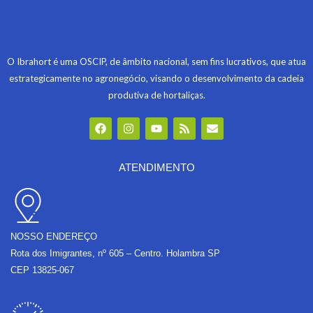
O Ibrahort é uma OSCIP, de âmbito nacional, sem fins lucrativos, que atua
estrategicamente no agronegócio, visando o desenvolvimento da cadeia
produtiva de hortaliças.
F
I
Y
R
E
a
n
o
s
n
c
s
u
s
v
e
t
t
e
b
a
u
l
ATENDIMENTO
o
g
b
o
o
r
e
p
k
a
e
m
NOSSO ENDEREÇO
Rota dos Imigrantes, nº 605 – Centro. Holambra SP
CEP 13825-067