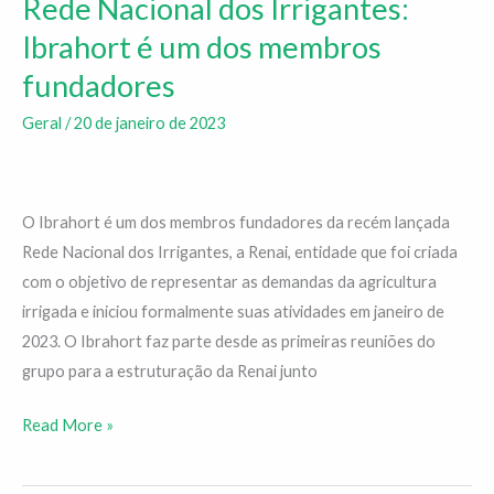
Rede Nacional dos Irrigantes:
Rede
Nacional
Ibrahort é um dos membros
dos
fundadores
Irrigantes:
Ibrahort
Geral
/
20 de janeiro de 2023
é
um
dos
O Ibrahort é um dos membros fundadores da recém lançada
membros
Rede Nacional dos Irrigantes, a Renai, entidade que foi criada
fundadores
com o objetivo de representar as demandas da agricultura
irrigada e iniciou formalmente suas atividades em janeiro de
2023. O Ibrahort faz parte desde as primeiras reuniões do
grupo para a estruturação da Renai junto
Read More »