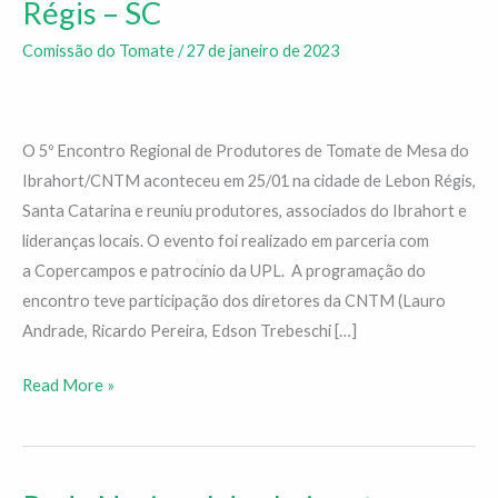
Régis – SC
produtores
de
Comissão do Tomate
/
27 de janeiro de 2023
tomate
em
Lebon
O 5º Encontro Regional de Produtores de Tomate de Mesa do
Régis
Ibrahort/CNTM aconteceu em 25/01 na cidade de Lebon Régis,
–
Santa Catarina e reuniu produtores, associados do Ibrahort e
SC
lideranças locais. O evento foi realizado em parceria com
a Copercampos e patrocínio da UPL. A programação do
encontro teve participação dos diretores da CNTM (Lauro
Andrade, Ricardo Pereira, Edson Trebeschi […]
Read More »