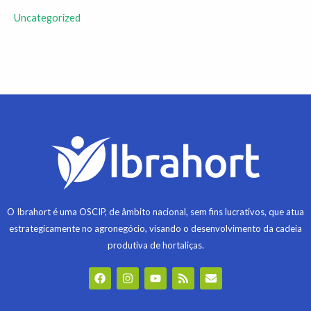
Uncategorized
O Ibrahort é uma OSCIP, de âmbito nacional, sem fins lucrativos, que atua
estrategicamente no agronegócio, visando o desenvolvimento da cadeia
produtiva de hortaliças.
F
I
Y
R
E
a
n
o
s
n
c
s
u
s
v
e
t
t
e