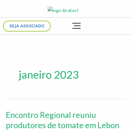
Ir
para
o
SEJA ASSOCIADO
conteúdo
janeiro 2023
Encontro Regional reuniu
Encontro
Regional
produtores de tomate em Lebon
reuniu