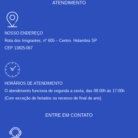
b
a
u
l
ATENDIMENTO
o
g
b
o
o
r
e
p
k
a
e
m
NOSSO ENDEREÇO
Rota dos Imigrantes, nº 605 – Centro. Holambra SP
CEP 13825-067
HORÁRIOS DE ATENDIMENTO
O atendimento funciona de segunda a sexta, das 08:00h às 17:00h
(Com exceção de feriados ou recesso de final de ano).
ENTRE EM CONTATO