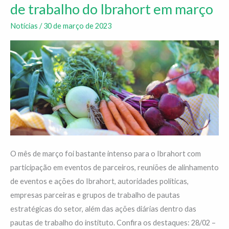
os
de trabalho do Ibrahort em março
destaques
Notícias
/
30 de março de 2023
da
agenda
de
trabalho
do
Ibrahort
em
março
O mês de março foi bastante intenso para o Ibrahort com
participação em eventos de parceiros, reuniões de alinhamento
de eventos e ações do Ibrahort, autoridades políticas,
empresas parceiras e grupos de trabalho de pautas
estratégicas do setor, além das ações diárias dentro das
pautas de trabalho do instituto. Confira os destaques: 28/02 –