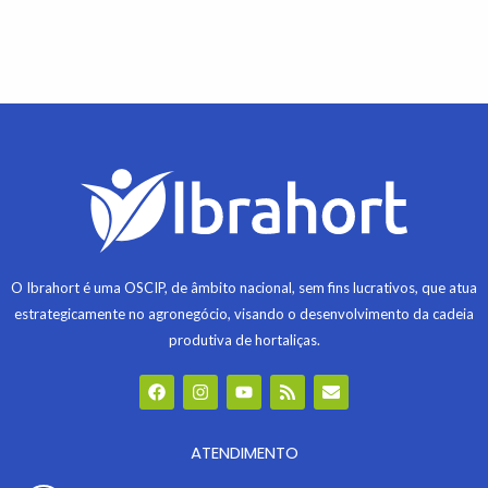
O Ibrahort é uma OSCIP, de âmbito nacional, sem fins lucrativos, que atua
estrategicamente no agronegócio, visando o desenvolvimento da cadeia
produtiva de hortaliças.
F
I
Y
R
E
a
n
o
s
n
c
s
u
s
v
e
t
t
e
b
ATENDIMENTO
a
u
l
o
g
b
o
o
r
e
p