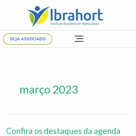
Ir
para
o
conteúdo
SEJA ASSOCIADO
março 2023
Confira os destaques da agenda
Confira