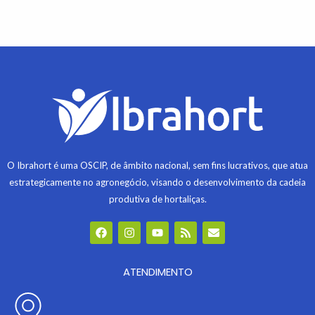
O Ibrahort é uma OSCIP, de âmbito nacional, sem fins lucrativos, que atua
estrategicamente no agronegócio, visando o desenvolvimento da cadeia
produtiva de hortaliças.
F
I
Y
R
E
a
n
o
s
n
c
s
u
s
v
e
t
t
e
b
ATENDIMENTO
a
u
l
o
g
b
o
o
r
e
p
k
a
e