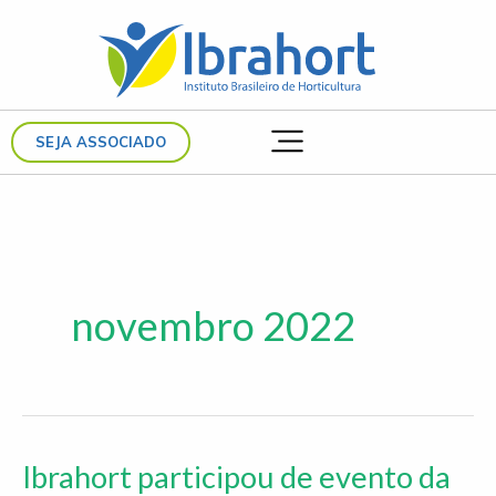
Ir
para
o
conteúdo
SEJA ASSOCIADO
novembro 2022
Ibrahort participou de evento da
Ibrahort