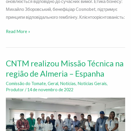
оновлюється відповідно до сучасних вимог. Етика бізнесу:
Михайло Зборовський, бенефіціар Cosmobet, підтримує
принципи відповідального гемблінгу. Клієнтоорієнтованість:
Read More »
CNTM realizou Missão Técnica na
CNTM
realizou
região de Almeria – Espanha
Missão
Comissão do Tomate
,
Geral
,
Notícias
,
Notícias Gerais
,
Técnica
Produtor
/
14 de novembro de 2022
na
região
de
Almeria
–