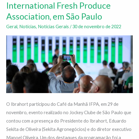
participou
International Fresh Produce
de
Association, em São Paulo
evento
da
Geral
,
Notícias
,
Notícias Gerais
/
30 de novembro de 2022
International
Fresh
Produce
Association,
em
São
Paulo
O Ibrahort participou do Café da Manhã IFPA, em 29 de
novembro, evento realizado no Jockey Clube de São Paulo que
contou com a presença do Presidente do Ibrahort, Eduardo
Sekita de Oliveira (Sekita Agronegócios) e do diretor executivo
Manoel Oliveira. Um dos destaques da programação foi a