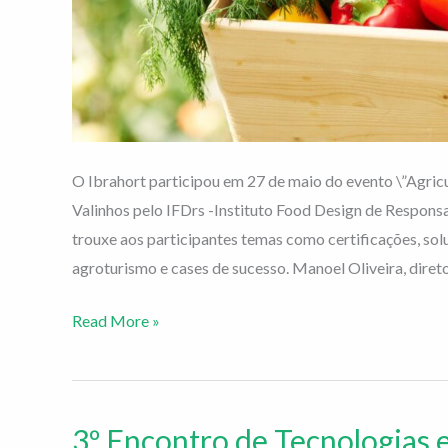
O Ibrahort participou em 27 de maio do evento \”Agricu
Valinhos pelo IFDrs -Instituto Food Design de Responsa
trouxe aos participantes temas como certificações, sol
agroturismo e cases de sucesso. Manoel Oliveira, diret
Read More »
3º Encontro de Tecnologias 
3º