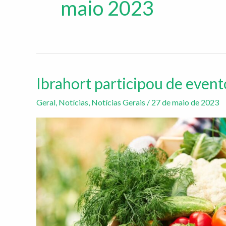
maio 2023
Ibrahort participou de event
Ibrahort
participou
Geral
,
Notícias
,
Notícias Gerais
/
27 de maio de 2023
de
evento
sobre
Agricultura
familiar