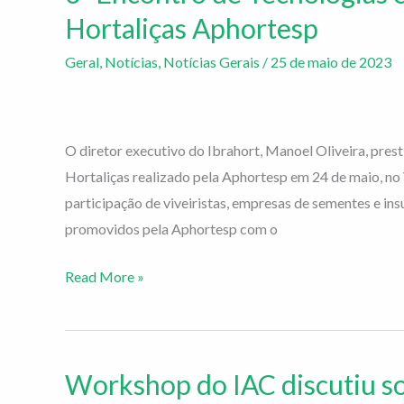
Encontro
Hortaliças Aphortesp
de
Geral
,
Notícias
,
Notícias Gerais
/
25 de maio de 2023
Tecnologias
e
Sustentabilidade
em
O diretor executivo do Ibrahort, Manoel Oliveira, pres
Hortaliças
Hortaliças realizado pela Aphortesp em 24 de maio, no 
Aphortesp
participação de viveiristas, empresas de sementes e in
promovidos pela Aphortesp com o
Read More »
Workshop do IAC discutiu s
Workshop