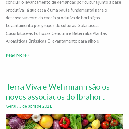
demandas
concluir o levantamento de demandas por cultura junto à base
por
produtiva, já que essa é uma pauta fundamental para o
cultura
desenvolvimento da cadeia produtiva de hortaliças.
Levantamento por grupos de culturas: Solanáceas
Cucurbitáceas Folhosas Cenoura e Beterraba Plantas
Aromáticas Brássicas O levantamento para alho e
Read More »
Terra Viva e Wehrmann são os
Terra
Viva
novos associados do Ibrahort
e
Geral
/
5 de abril de 2021
Wehrmann
são
os