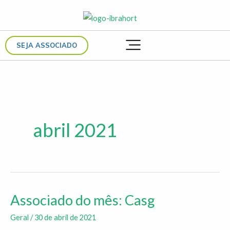
Ir
para
o
SEJA ASSOCIADO
conteúdo
abril 2021
Associado do mês: Casg
Associado
do
Geral
/
30 de abril de 2021
mês: