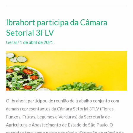
Ibrahort participa da Câmara
Ibrahort
participa
Setorial 3FLV
da
Geral
/
1 de abril de 2021
Câmara
Setorial
3FLV
O Ibrahort participou de reunião de trabalho conjunto com
demais representantes da Câmara Setorial 3FLV (Flores,
Fungos, Frutas, Legumes e Verduras) da Secretaria de
Agricultura e Abastecimento de Estado de São Paulo. O
encontro teve como pauta principal a discussão de criação de