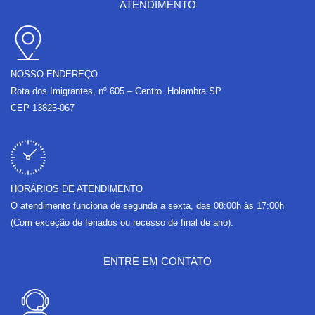
b
a
u
l
ATENDIMENTO
o
g
b
o
o
r
e
p
k
a
e
m
NOSSO ENDEREÇO
Rota dos Imigrantes, nº 605 – Centro. Holambra SP
CEP 13825-067
HORÁRIOS DE ATENDIMENTO
O atendimento funciona de segunda a sexta, das 08:00h às 17:00h
(Com exceção de feriados ou recesso de final de ano).
ENTRE EM CONTATO