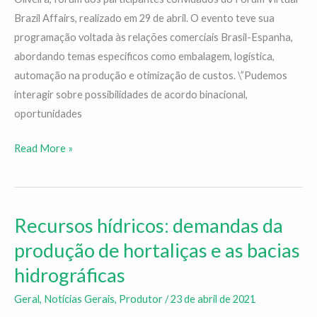
Brazil
Brazil Affairs, realizado em 29 de abril. O evento teve sua
Affairs
programação voltada às relações comerciais Brasil-Espanha,
abordando temas específicos como embalagem, logística,
automação na produção e otimização de custos. \”Pudemos
interagir sobre possibilidades de acordo binacional,
oportunidades
Read More »
Recursos hídricos: demandas da
Recursos
hídricos:
produção de hortaliças e as bacias
demandas
hidrográficas
da
produção
Geral
,
Notícias Gerais
,
Produtor
/
23 de abril de 2021