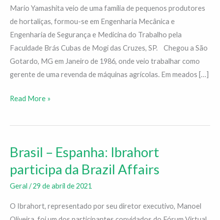
Mario Yamashita veio de uma família de pequenos produtores
Casg
de hortaliças, formou-se em Engenharia Mecânica e
Engenharia de Segurança e Medicina do Trabalho pela
Faculdade Brás Cubas de Mogi das Cruzes, SP. Chegou a São
Gotardo, MG em Janeiro de 1986, onde veio trabalhar como
gerente de uma revenda de máquinas agrícolas. Em meados […]
Read More »
Brasil – Espanha: Ibrahort
Brasil
–
participa da Brazil Affairs
Espanha:
Geral
/
29 de abril de 2021
Ibrahort
participa
O Ibrahort, representado por seu diretor executivo, Manoel
da
Oliveira, foi um dos participantes convidados do Fórum Virtual