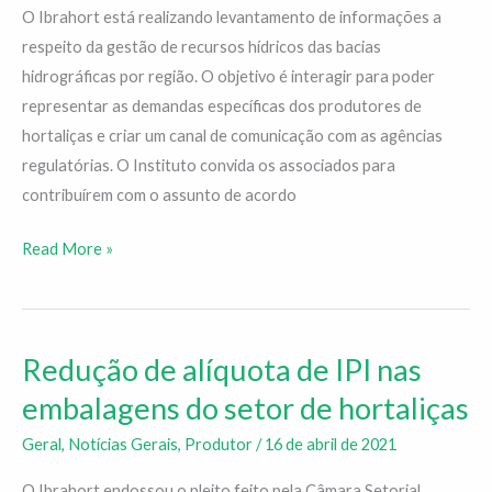
de
O Ibrahort está realizando levantamento de informações a
hortaliças
respeito da gestão de recursos hídricos das bacias
e
hidrográficas por região. O objetivo é interagir para poder
as
representar as demandas específicas dos produtores de
bacias
hortaliças e criar um canal de comunicação com as agências
hidrográficas
regulatórias. O Instituto convida os associados para
contribuírem com o assunto de acordo
Read More »
Redução de alíquota de IPI nas
Redução
de
embalagens do setor de hortaliças
alíquota
Geral
,
Notícias Gerais
,
Produtor
/
16 de abril de 2021
de
IPI
O Ibrahort endossou o pleito feito pela Câmara Setorial