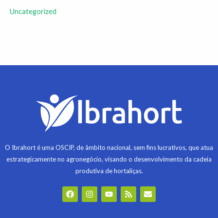
Uncategorized
O Ibrahort é uma OSCIP, de âmbito nacional, sem fins lucrativos, que atua
estrategicamente no agronegócio, visando o desenvolvimento da cadeia
produtiva de hortaliças.
F
I
Y
R
E
a
n
o
s
n
c
s
u
s
v
e
t
t
e