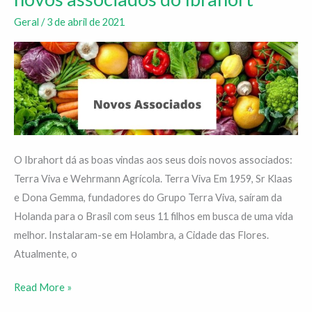
e
Geral
/
3 de abril de 2021
Wehrmann
são
os
novos
associados
do
Ibrahort
O Ibrahort dá as boas vindas aos seus dois novos associados:
Terra Viva e Wehrmann Agrícola. Terra Viva Em 1959, Sr Klaas
e Dona Gemma, fundadores do Grupo Terra Viva, saíram da
Holanda para o Brasil com seus 11 filhos em busca de uma vida
melhor. Instalaram-se em Holambra, a Cidade das Flores.
Atualmente, o
Read More »