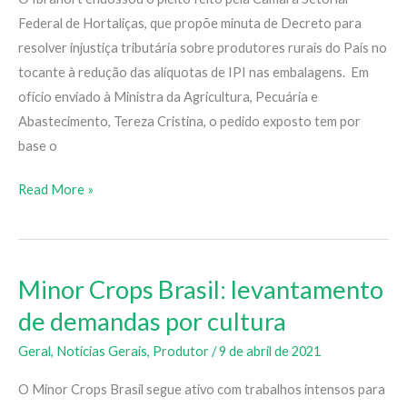
nas
Federal de Hortaliças, que propõe minuta de Decreto para
embalagens
resolver injustiça tributária sobre produtores rurais do País no
do
tocante à redução das alíquotas de IPI nas embalagens. Em
setor
ofício enviado à Ministra da Agricultura, Pecuária e
de
Abastecimento, Tereza Cristina, o pedido exposto tem por
hortaliças
base o
Read More »
Minor Crops Brasil: levantamento
Minor
Crops
de demandas por cultura
Brasil:
Geral
,
Notícias Gerais
,
Produtor
/
9 de abril de 2021
levantamento
de
O Minor Crops Brasil segue ativo com trabalhos intensos para