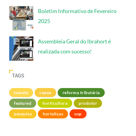
Boletim Informativo de Fevereiro
2025
Assembleia Geral do Ibrahort é
realizada com sucesso!
TAGS
tomate
cepea
reforma tributária
featured
horticultura
produtor
pesquisa
hortaliças
usp