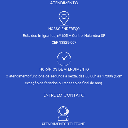
b
ATENDIMENTO
a
u
l
o
g
b
o
o
r
e
p
k
a
e
m
NOSSO ENDEREÇO
Rota dos Imigrantes, nº 605 – Centro. Holambra SP
CEP 13825-067
HORÁRIOS DE ATENDIMENTO
O atendimento funciona de segunda a sexta, das 08:00h às 17:00h (Com
exceção de feriados ou recesso de final de ano).
ENTRE EM CONTATO
ATENDIMENTO TELEFONE