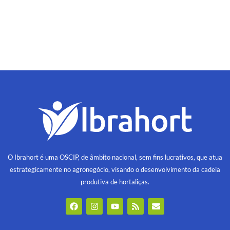
O Ibrahort é uma OSCIP, de âmbito nacional, sem fins lucrativos, que atua
estrategicamente no agronegócio, visando o desenvolvimento da cadeia
produtiva de hortaliças.
F
I
Y
R
E
a
n
o
s
n
c
s
u
s
v
e
t
t
e