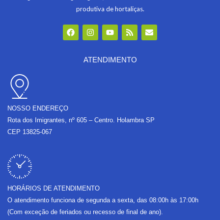
produtiva de hortaliças.
F
I
Y
R
E
a
n
o
s
n
c
s
u
s
v
e
t
t
e
b
a
u
l
ATENDIMENTO
o
g
b
o
o
r
e
p
k
a
e
m
NOSSO ENDEREÇO
Rota dos Imigrantes, nº 605 – Centro. Holambra SP
CEP 13825-067
HORÁRIOS DE ATENDIMENTO
O atendimento funciona de segunda a sexta, das 08:00h às 17:00h
(Com exceção de feriados ou recesso de final de ano).