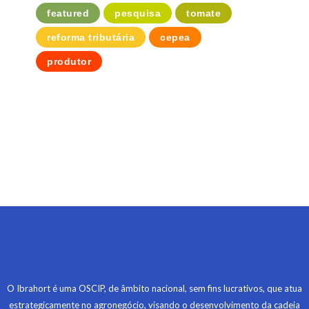
featured
pesquisa
tomate
reforma tributária
cepea
produtor
O Ibrahort é uma OSCIP, de âmbito nacional, sem fins lucrativos, que atua
estrategicamente no agronegócio, visando o desenvolvimento da cadeia