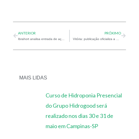
Prev
Next
ANTERIOR
PRÓXIMO
Ibrahort analisa entrada de ação jurídica contra o aumento de ICMS
Vitória: publicação oficializa a manutenção de isenção do ICMS para hortifrutigranjeiros
MAIS LIDAS
Curso de Hidroponia Presencial
do Grupo Hidrogood será
realizado nos dias 30 e 31 de
maio em Campinas-SP