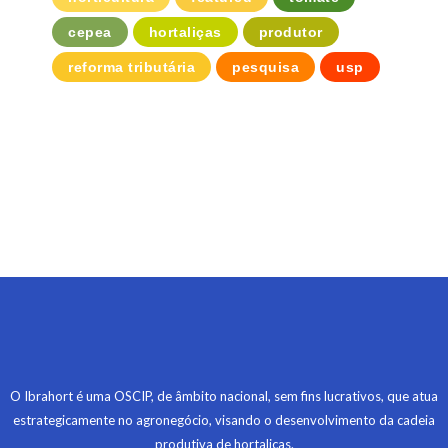
cepea
hortaliças
produtor
reforma tributária
pesquisa
usp
O Ibrahort é uma OSCIP, de âmbito nacional, sem fins lucrativos, que atua
estrategicamente no agronegócio, visando o desenvolvimento da cadeia
produtiva de hortaliças.