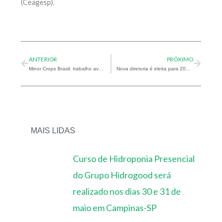
(Ceagesp).
Prev
Next
ANTERIOR
PRÓXIMO
Minor Crops Brasil: trabalho avança com consultoria especializada
Nova diretoria é eleita para 2021-2024
MAIS LIDAS
Curso de Hidroponia Presencial
do Grupo Hidrogood será
realizado nos dias 30 e 31 de
maio em Campinas-SP