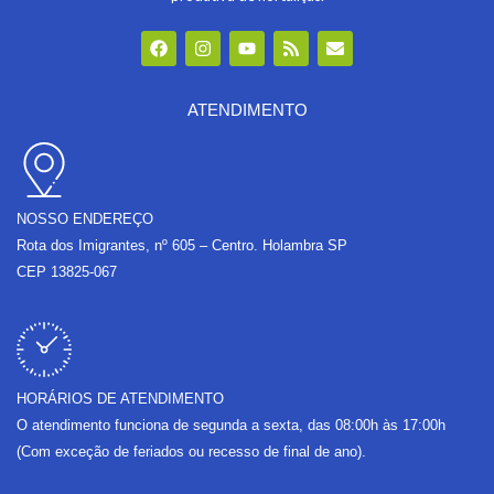
F
I
Y
R
E
a
n
o
s
n
c
s
u
s
v
e
t
t
e
b
a
u
l
ATENDIMENTO
o
g
b
o
o
r
e
p
k
a
e
m
NOSSO ENDEREÇO
Rota dos Imigrantes, nº 605 – Centro. Holambra SP
CEP 13825-067
HORÁRIOS DE ATENDIMENTO
O atendimento funciona de segunda a sexta, das 08:00h às 17:00h
(Com exceção de feriados ou recesso de final de ano).