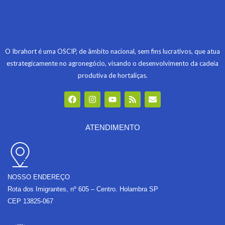
O Ibrahort é uma OSCIP, de âmbito nacional, sem fins lucrativos, que atua
estrategicamente no agronegócio, visando o desenvolvimento da cadeia
produtiva de hortaliças.
F
I
Y
R
E
a
n
o
s
n
c
s
u
s
v
e
t
t
e
b
a
u
l
ATENDIMENTO
o
g
b
o
o
r
e
p
k
a
e
m
NOSSO ENDEREÇO
Rota dos Imigrantes, nº 605 – Centro. Holambra SP
CEP 13825-067