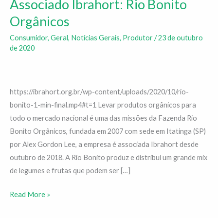
Associado Ibrahort: Rio Bonito
Associado
Ibrahort:
Orgânicos
Rio
Consumidor
,
Geral
,
Notícias Gerais
,
Produtor
/
23 de outubro
Bonito
de 2020
Orgânicos
https://ibrahort.org.br/wp-content/uploads/2020/10/rio-
bonito-1-min-final.mp4#t=1 Levar produtos orgânicos para
todo o mercado nacional é uma das missões da Fazenda Rio
Bonito Orgânicos, fundada em 2007 com sede em Itatinga (SP)
por Alex Gordon Lee, a empresa é associada Ibrahort desde
outubro de 2018. A Rio Bonito produz e distribui um grande mix
de legumes e frutas que podem ser […]
Read More »