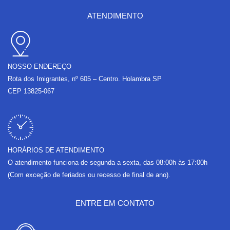
e
t
t
e
b
a
u
l
ATENDIMENTO
o
g
b
o
o
r
e
p
k
a
e
m
NOSSO ENDEREÇO
Rota dos Imigrantes, nº 605 – Centro. Holambra SP
CEP 13825-067
HORÁRIOS DE ATENDIMENTO
O atendimento funciona de segunda a sexta, das 08:00h às 17:00h
(Com exceção de feriados ou recesso de final de ano).
ENTRE EM CONTATO