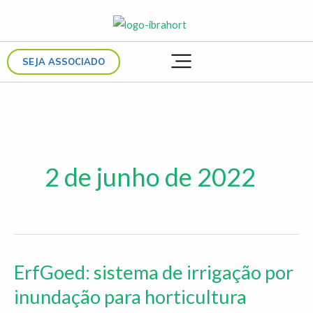
Ir
para
o
SEJA ASSOCIADO
conteúdo
2 de junho de 2022
ErfGoed: sistema de irrigação por
ErfGoed:
sistema
inundação para horticultura
de