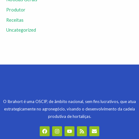
Produtor
Receitas
Uncategorized
O Ibrahort é uma OSCIP, de âmbito nacional, sem fins lucrativos, que atua
estrategicamente no agronegócio, visando o desenvolvimento da cadeia
produtiva de hortaliças.
F
I
Y
R
E
a
n
o
s
n
c
s
u
s
v