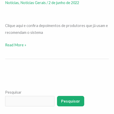
Notícias
,
Notícias Gerais
/
2 de junho de 2022
irrigação
por
inundação
para
Clique aqui e confira depoimentos de produtores que já usam e
horticultura
recomendam o sistema
Read More »
Pesquisar
Pesquisar