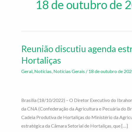
18 de outubro de 
Reunião discutiu agenda est
Reunião
discutiu
Hortaliças
agenda
Geral
,
Notícias
,
Notícias Gerais
/
18 de outubro de 20
estratégica
da
Câmara
Setorial
Brasília (18/10/2022) – O Diretor Executivo do Ibrahor
de
da CNA (Confederação da Agricultura e Pecuária do Bra
Hortaliças
Cadeia Produtiva de Hortaliças do Ministério da Agric
estratégica da Câmara Setorial de Hortaliças, que […]