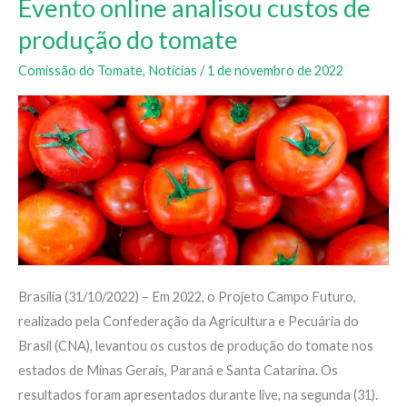
Evento online analisou custos de
Evento
online
produção do tomate
analisou
Comissão do Tomate
,
Notícias
/
1 de novembro de 2022
custos
de
produção
do
tomate
Brasília (31/10/2022) – Em 2022, o Projeto Campo Futuro,
realizado pela Confederação da Agricultura e Pecuária do
Brasil (CNA), levantou os custos de produção do tomate nos
estados de Minas Gerais, Paraná e Santa Catarina. Os
resultados foram apresentados durante live, na segunda (31).