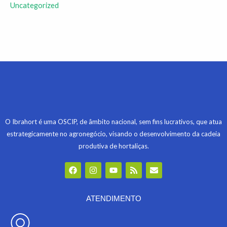
Uncategorized
O Ibrahort é uma OSCIP, de âmbito nacional, sem fins lucrativos, que atua
estrategicamente no agronegócio, visando o desenvolvimento da cadeia
produtiva de hortaliças.
F
I
Y
R
E
a
n
o
s
n
c
s
u
s
v
e
t
t
e
b
a
u
l
ATENDIMENTO
o
g
b
o
o
r
e
p
k
a
e