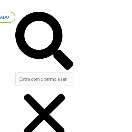
Search
IADO