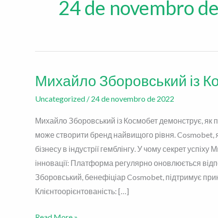
24 de novembro d
Михайло Зборовський із Ко
Михайло
Зборовський
Uncategorized
/
24 de novembro de 2022
із
Космобет
Михайло Зборовський із Космобет демонструє, як 
–
може створити бренд найвищого рівня. Cosmobet, 
історія
бізнесу в індустрії гемблінгу. У чому секрет успіх
інновацій
інновації: Платформа регулярно оновлюється відпо
Зборовський, бенефіціар Cosmobet, підтримує прин
Клієнтоорієнтованість: […]
Read More »