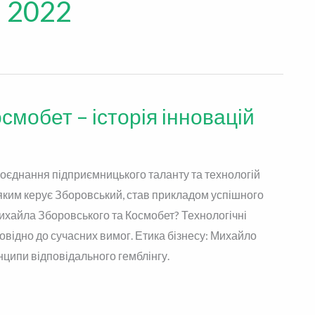
e 2022
смобет – історія інновацій
поєднання підприємницького таланту та технологій
яким керує Зборовський, став прикладом успішного
у Михайла Зборовського та Космобет? Технологічні
відно до сучасних вимог. Етика бізнесу: Михайло
ципи відповідального гемблінгу.