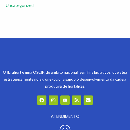
Uncategorized
O Ibrahort é uma OSCIP, de âmbito nacional, sem fins lucrativos, que atua
estrategicamente no agronegócio, visando o desenvolvimento da cadeia
produtiva de hortaliças.
F
I
Y
R
E
a
n
o
s
n
c
s
u
s
v
e
t
t
e
b
ATENDIMENTO
a
u
l
o
g
b
o
o
r
e
p
k
a
e