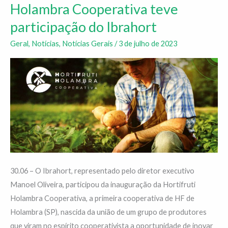
da
Holambra Cooperativa teve
Hortifruti
participação do Ibrahort
Holambra
Cooperativa
Geral
,
Notícias
,
Notícias Gerais
/
3 de julho de 2023
teve
participação
do
Ibrahort
30.06 – O Ibrahort, representado pelo diretor executivo
Manoel Oliveira, participou da inauguração da Hortifruti
Holambra Cooperativa, a primeira cooperativa de HF de
Holambra (SP), nascida da união de um grupo de produtores
que viram no espírito cooperativista a oportunidade de inovar