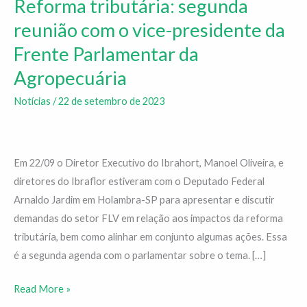
Reforma tributária: segunda
Reforma
tributária:
reunião com o vice-presidente da
segunda
Frente Parlamentar da
reunião
Agropecuária
com
o
Notícias
/
22 de setembro de 2023
vice-
presidente
da
Em 22/09 o Diretor Executivo do Ibrahort, Manoel Oliveira, e
Frente
diretores do Ibraflor estiveram com o Deputado Federal
Parlamentar
Arnaldo Jardim em Holambra-SP para apresentar e discutir
da
demandas do setor FLV em relação aos impactos da reforma
Agropecuária
tributária, bem como alinhar em conjunto algumas ações. Essa
é a segunda agenda com o parlamentar sobre o tema. […]
Read More »