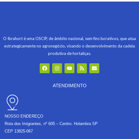
O Ibrahort é uma OSCIP, de âmbito nacional, sem fins lucrativos, que atua
estrategicamente no agronegócio, visando o desenvolvimento da cadeia
produtiva de hortaliças.
F
I
Y
R
E
a
n
o
s
n
c
s
u
s
v
e
t
t
e
b
a
u
l
ATENDIMENTO
o
g
b
o
o
r
e
p
k
a
e
m
NOSSO ENDEREÇO
Rota dos Imigrantes, nº 605 – Centro. Holambra SP
CEP 13825-067