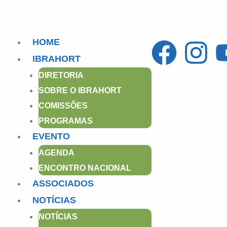
F
I
HOME
IBRAHORT
a
n
DIRETORIA
c
s
SOBRE O IBRAHORT
COMISSÕES
e
t
PROGRAMAS
EVENTO
b
a
AGENDA
o
g
ENCONTRO NACIONAL
ASSOCIADOS
o
r
NOTÍCIAS
k
a
NOTÍCIAS