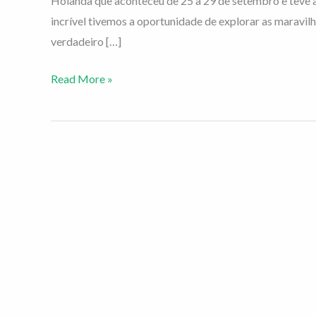
Holanda que aconteceu de 25 a 29 de setembro e teve
frescos
incrível tivemos a oportunidade de explorar as maravilh
e
verdadeiro […]
negócios
prósperos!
Read More »
🌱