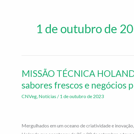
1 de outubro de 2
MISSÃO TÉCNICA HOLANDA:
MISSÃO
TÉCNICA
sabores frescos e negócios 
HOLANDA:
CNVeg
,
Notícias
/
1 de outubro de 2023
Uma
semana
inspiradora
de
Mergulhados em um oceano de criatividade e inovação,
sabores