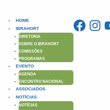
F
I
HOME
IBRAHORT
a
n
DIRETORIA
c
s
SOBRE O IBRAHORT
COMISSÕES
e
t
PROGRAMAS
EVENTO
b
a
AGENDA
o
g
ENCONTRO NACIONAL
ASSOCIADOS
o
r
NOTÍCIAS
k
a
NOTÍCIAS