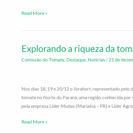
Read More »
Explorando a riqueza da tom
Explorando
a
Comissão do Tomate
,
Destaque
,
Notícias
/
21 de deze
riqueza
da
tomaticultura
Nos dias 18, 19 e 20/12 o Ibrahort, representado pelo d
no
tomate no Norte do Paraná, uma região conhecida por su
norte
pela empresa Líder Mudas (Marialva – PR) e Líder Agríc
do
Paraná
Read More »