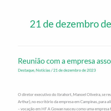
21 de dezembro d
Reunião com a empresa asso
Reunião
com
Destaque
,
Notícias
/
21 de dezembro de 2023
a
empresa
associada
O diretor executivo do Ibrahort, Manoel Oliveira, se re
Gowan
Arthur), no escritório da empresa em Campinas, para a
Brasil
– vocação em HF A Gowan nasceu como uma empresa fam