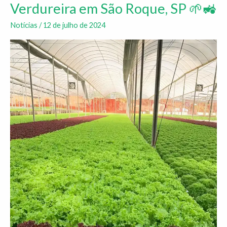
Verdureira em São Roque, SP 🌱🚜
Ibrahort
visita
Notícias
/
12 de julho de 2024
a
empresa
associada
Verdureira
em
São
Roque,
SP
🌱
🚜