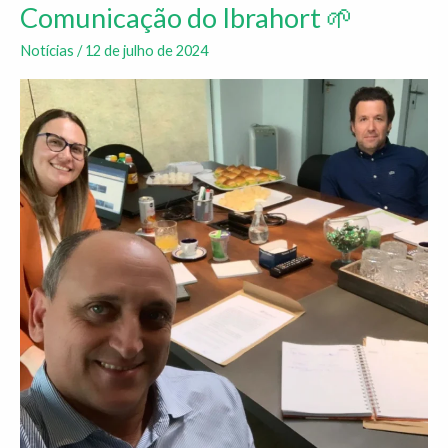
de
Comunicação do Ibrahort 🌱
Alinhamento
Notícias
/
12 de julho de 2024
de
Comunicação
do
Ibrahort
🌱