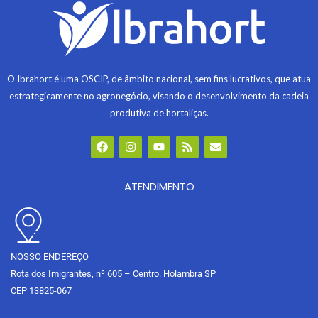
O Ibrahort é uma OSCIP, de âmbito nacional, sem fins lucrativos, que atua
estrategicamente no agronegócio, visando o desenvolvimento da cadeia
produtiva de hortaliças.
F
I
Y
R
E
a
n
o
s
n
c
s
u
s
v
e
t
t
e
b
ATENDIMENTO
a
u
l
o
g
b
o
o
r
e
p
k
a
e
m
NOSSO ENDEREÇO
Rota dos Imigrantes, nº 605 – Centro. Holambra SP
CEP 13825-067