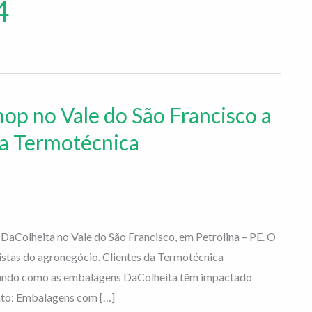
4
hop no Vale do São Francisco a
da Termotécnica
DaColheita no Vale do São Francisco, em Petrolina – PE. O
listas do agronegócio. Clientes da Termotécnica
cando como as embalagens DaColheita têm impactado
ento: Embalagens com […]