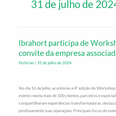
31 de julho de 202
Ibrahort participa de Works
Ibrahort
participa
convite da empresa associa
de
Notícias
/
31 de julho de 2024
Workshop
no
Vale
do
No dia 16 de julho, aconteceu a 4ª edição do Workshop 
São
evento reuniu mais de 100 clientes, parceiros e especia
Francisco
compartilharam experiências transformadoras, desta
a
positivamente suas operações. Principais focos do ev