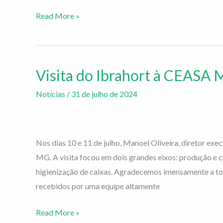
convite
da
Read More »
empresa
associada
Termotécnica
Visita do Ibrahort à CEASA 
Visita
do
Notícias
/
31 de julho de 2024
Ibrahort
à
CEASA
Nos dias 10 e 11 de julho, Manoel Oliveira, diretor e
Minas
MG. A visita focou em dois grandes eixos: produção e c
Gerais
higienização de caixas. Agradecemos imensamente a t
recebidos por uma equipe altamente
Read More »